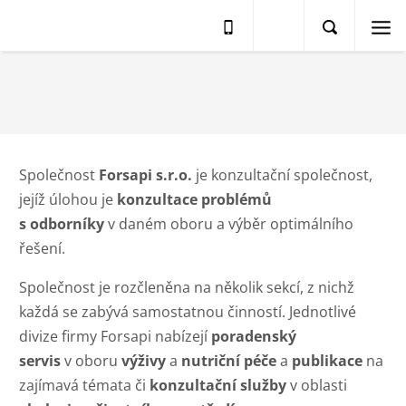
Forsapi
Kongresy, Nutriservis
s.r.o.
Životní prostředí
-
kongresy,
Společnost
Forsapi s.r.o.
je konzultační společnost,
ekologie,
jejíž úlohou je
konzultace problémů
s odborníky
v daném oboru a výběr optimálního
nakladatelství
řešení.
Společnost je rozčleněna na několik sekcí, z nichž
každá se zabývá samostatnou činností. Jednotlivé
divize firmy Forsapi nabízejí
poradenský
servis
v oboru
výživy
a
nutriční péče
a
p
ublikace
na
zajímavá témata či
konzultační služby
v oblasti