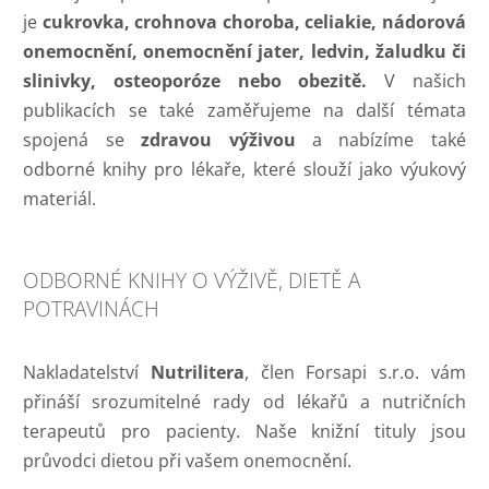
je
cukrovka, crohnova choroba, celiakie, nádorová
onemocnění, onemocnění jater, ledvin, žaludku či
slinivky, osteoporóze nebo obezitě.
V našich
publikacích se také zaměřujeme na další témata
spojená se
zdravou výživou
a nabízíme také
odborné knihy pro lékaře, které slouží jako výukový
materiál.
ODBORNÉ KNIHY O VÝŽIVĚ, DIETĚ A
POTRAVINÁCH
Nakladatelství
Nutrilitera
, člen Forsapi s.r.o. vám
přináší srozumitelné rady od lékařů a nutričních
terapeutů pro pacienty. Naše knižní tituly jsou
průvodci dietou při vašem onemocnění.