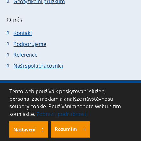
Geofyzikální průzkum
O nás
Kontakt
Podporujeme
Reference
Naši spolupracovníci
Tento web používá k poskytování služeb,
© 2026 Forsapi s.r.o., vytvořila eBRÁNA
personalizaci reklam a analýze návštěvnosti
Mapa stránek
|
Podmínky použití
soubory cookie. Používáním tohoto webu s tím
souhlasíte.
Zobrazit podrobnosti
Rozumím
Nastavení