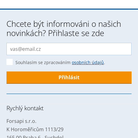
Chcete být informováni o našich
novinkách? Přihlaste se zde
Souhlasím se zpracováním
osobních údajů
.
Formulář
se
nepodařilo
Rychlý kontakt
odeslat.
Forsapi s.r.o.
K Horoměřicům 1113/29
165 00 Praha 6 - Suchdol