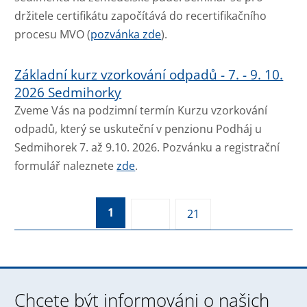
držitele certifikátu započítává do recertifikačního
procesu MVO (
pozvánka zde
).
Základní kurz vzorkování odpadů - 7. - 9. 10.
2026 Sedmihorky
Zveme Vás na podzimní termín Kurzu vzorkování
odpadů, který se uskuteční v penzionu Podháj u
Sedmihorek 7. až 9.10. 2026. Pozvánku a registrační
formulář naleznete
zde
.
2
3
4
1
Následující
21
Chcete být informováni o našich