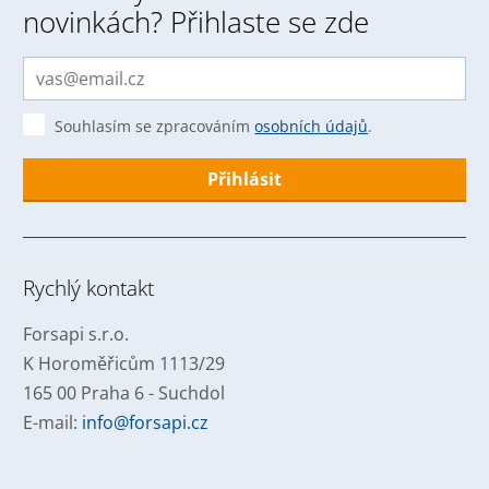
novinkách? Přihlaste se zde
Souhlasím se zpracováním
osobních údajů
.
Formulář
se
nepodařilo
Rychlý kontakt
odeslat.
Forsapi s.r.o.
K Horoměřicům 1113/29
165 00 Praha 6 - Suchdol
E-mail:
info@forsapi.cz