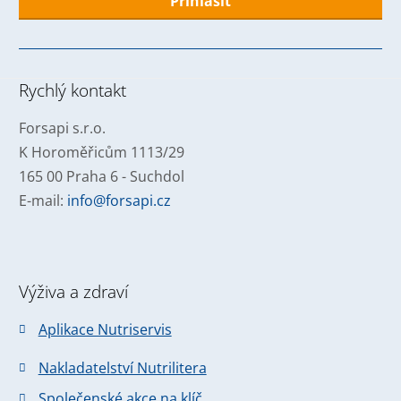
Formulář
se
nepodařilo
Rychlý kontakt
odeslat.
Forsapi s.r.o.
K Horoměřicům 1113/29
165 00 Praha 6 - Suchdol
E-mail:
info@forsapi.cz
Výživa a zdraví
Aplikace Nutriservis
Nakladatelství Nutrilitera
Společenské akce na klíč