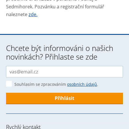
Sedmihorek. Pozvánku a registrační formulář
naleznete
zde.
Chcete být informováni o našich
novinkách? Přihlaste se zde
Souhlasím se zpracováním
osobních údajů
.
Formulář
se
nepodařilo
Rychlý kontakt