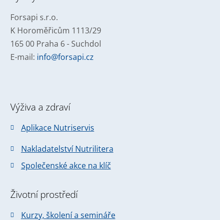
odeslat.
Forsapi s.r.o.
K Horoměřicům 1113/29
165 00 Praha 6 - Suchdol
E-mail:
info@forsapi.cz
Výživa a zdraví
Aplikace Nutriservis
Nakladatelství Nutrilitera
Společenské akce na klíč
Životní prostředí
Kurzy, školení a semináře