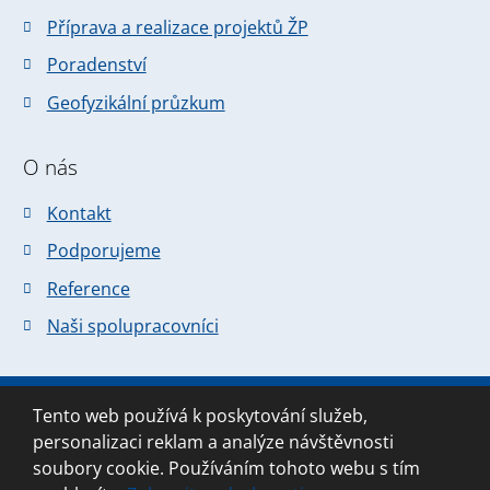
Příprava a realizace projektů ŽP
Poradenství
Geofyzikální průzkum
O nás
Kontakt
Podporujeme
Reference
Naši spolupracovníci
Tento web používá k poskytování služeb,
© 2026 Forsapi s.r.o., vytvořila eBRÁNA
personalizaci reklam a analýze návštěvnosti
Mapa stránek
|
Podmínky použití
soubory cookie. Používáním tohoto webu s tím