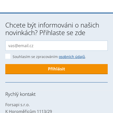
Chcete být informováni o našich
novinkách? Přihlaste se zde
Souhlasím se zpracováním
osobních údajů
.
Formulář
se
nepodařilo
Rychlý kontakt
odeslat.
Forsapi s.r.o.
K Horoměřicům 1113/29