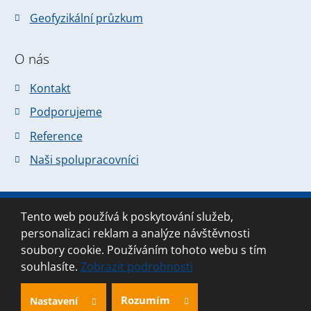
Geofyzikální průzkum
O nás
Kontakt
Podporujeme
Reference
Naši spolupracovníci
Tento web používá k poskytování služeb,
© 2026 Forsapi s.r.o., vytvořila eBRÁNA
personalizaci reklam a analýze návštěvnosti
Mapa stránek
|
Podmínky použití
soubory cookie. Používáním tohoto webu s tím
souhlasíte.
Zobrazit podrobnosti
Rozumím
Nastavení