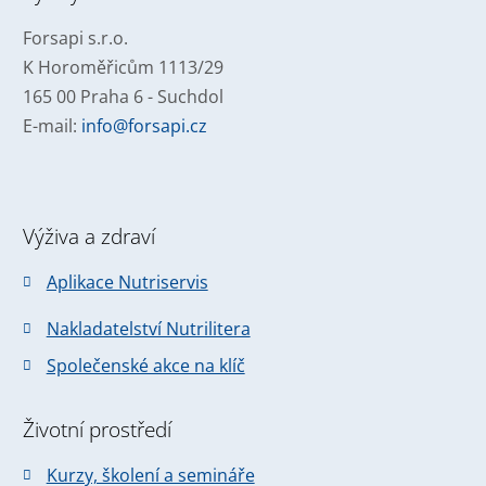
odeslat.
Forsapi s.r.o.
K Horoměřicům 1113/29
165 00 Praha 6 - Suchdol
E-mail:
info@forsapi.cz
Výživa a zdraví
Aplikace Nutriservis
Nakladatelství Nutrilitera
Společenské akce na klíč
Životní prostředí
Kurzy, školení a semináře