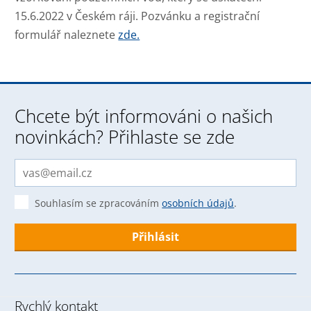
15.6.2022 v Českém ráji. Pozvánku a registrační
formulář naleznete
zde.
Chcete být informováni o našich
novinkách? Přihlaste se zde
Souhlasím se zpracováním
osobních údajů
.
Formulář
se
nepodařilo
Rychlý kontakt