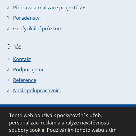
Příprava a realizace projektů ŽP
Poradenství
Geofyzikální průzkum
O nás
Kontakt
Podporujeme
Reference
Naši spolupracovníci
Tento web používá k poskytování služeb,
© 2026 Forsapi s.r.o., vytvořila eBRÁNA
personalizaci reklam a analýze návštěvnosti
Mapa stránek
|
Podmínky použití
soubory cookie. Používáním tohoto webu s tím