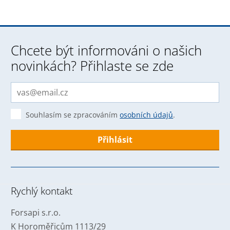
Chcete být informováni o našich
novinkách? Přihlaste se zde
Souhlasím se zpracováním
osobních údajů
.
Formulář
se
nepodařilo
Rychlý kontakt
odeslat.
Forsapi s.r.o.
K Horoměřicům 1113/29