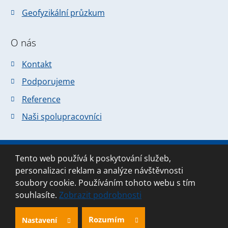
Geofyzikální průzkum
O nás
Kontakt
Podporujeme
Reference
Naši spolupracovníci
Tento web používá k poskytování služeb,
© 2026 Forsapi s.r.o., vytvořila eBRÁNA
personalizaci reklam a analýze návštěvnosti
Mapa stránek
|
Podmínky použití
soubory cookie. Používáním tohoto webu s tím
souhlasíte.
Zobrazit podrobnosti
Rozumím
Nastavení