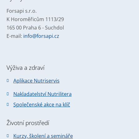
odeslat.
Forsapi s.r.o.
K Horoměřicům 1113/29
165 00 Praha 6 - Suchdol
E-mail:
info@forsapi.cz
Výživa a zdraví
Aplikace Nutriservis
Nakladatelství Nutrilitera
Společenské akce na klíč
Životní prostředí
Kurzy, školení a semináře