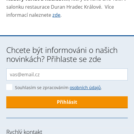
salonku restaurace Duran Hradec Králové. Více
informací naleznete
zde
.
Chcete být informováni o našich
novinkách? Přihlaste se zde
Souhlasím se zpracováním
osobních údajů
.
Formulář
se
nepodařilo
Rychlý kontakt