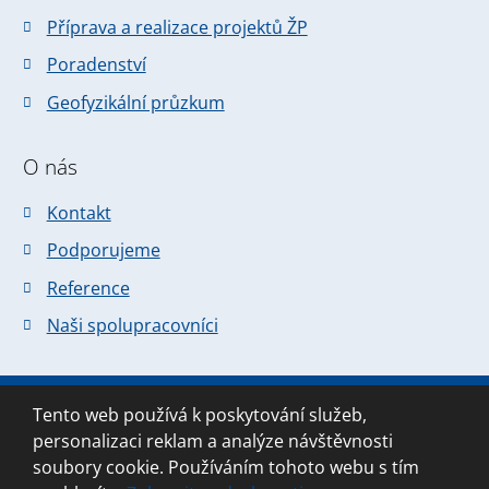
Příprava a realizace projektů ŽP
Poradenství
Geofyzikální průzkum
O nás
Kontakt
Podporujeme
Reference
Naši spolupracovníci
Tento web používá k poskytování služeb,
© 2026 Forsapi s.r.o., vytvořila eBRÁNA
personalizaci reklam a analýze návštěvnosti
Mapa stránek
|
Podmínky použití
soubory cookie. Používáním tohoto webu s tím